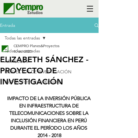
Entrada
Todas las entradas
CEMPRO Planes&Proyectos
Todas las entradas
10 oct 2020
ELIZABETH SÁNCHEZ -
ARTÍCULOS
PROYECTO DE
PROYECTOS DE INVESTIGACIÓN
INVESTIGACIÓN
PROYECTOS DE INVERSIÓN
IMPACTO DE LA INVERSIÓN PÚBLICA 
EN INFRAESTRUCTURA DE 
TELECOMUNICACIONES SOBRE LA 
INCLUSIÓN FINANCIERA EN PERÚ 
DURANTE EL PERÍODO LOS AÑOS 
2014 - 2018