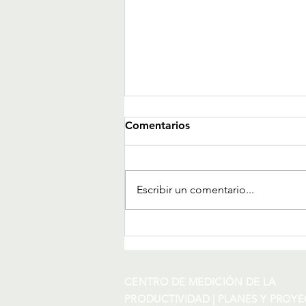
Comentarios
Escribir un comentario...
CREACIÓN DE UN ÁREA DE
ESTUDIO EN LA ZONA DE
PANDO - SAN MIGUEL
CENTRO DE MEDICIÓN DE LA
PRODUCTIVIDAD | PLANES Y PROY