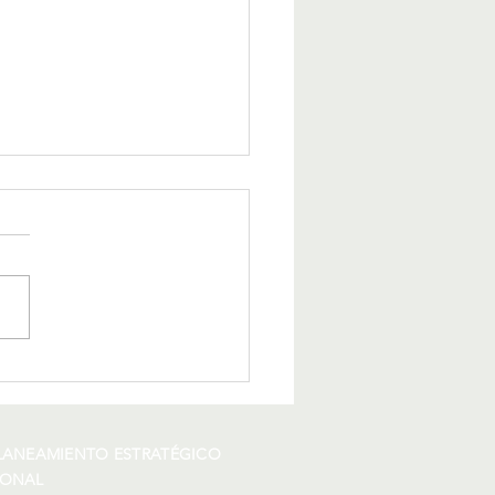
LEMENTACIÓN DE UN
CADO MUNICIPAL DE
STOS EN EL AA.HH.
OES DEL CENEPA
PLANEAMIENTO ESTRATÉGICO
IONAL