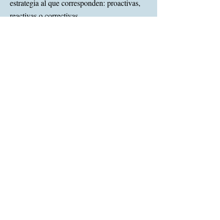
estrategia al que corresponden: proactivas,
reactivas o correctivas.
Instrumentos
Estructura organizacional.
Diseño estratégico de procesos.
Diseño estratégico de puestos.
Módulo
V:
Programación multianual y
evaluación