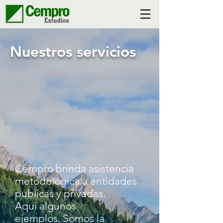
Nuestros servicios
Cempro brinda asistencia
metodológica a entidades
publicas y privadas.
Aquí algunos
ejemplos.
Somos la